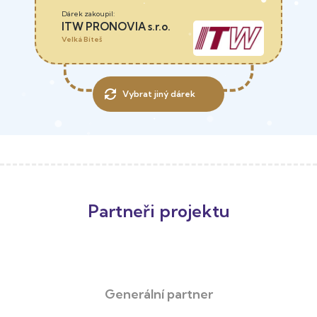
ITW PRONOVIA s.r.o.
Velká Bíteš
Vybrat jiný dárek
Partneři projektu
Generální partner