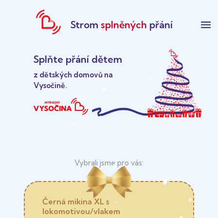
Strom
splněných
přání
menu
Splňte přání dětem
z dětských domovů na
Vysočině.
Černá mikina XL s
lokomotivou/vlakem