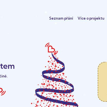
Seznam přání
Více o projektu
ětem
čině.