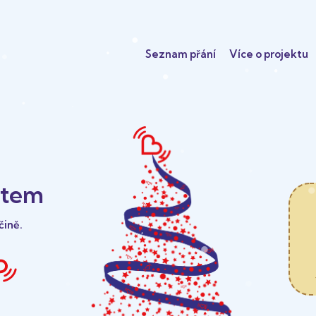
Seznam přání
Více o projektu
ětem
čině.