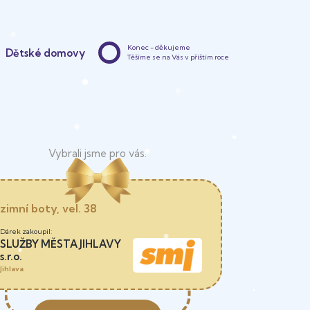
Konec - děkujeme
Dětské domovy
Těšíme se na Vás v příštím roce
zimní boty, vel. 38
SLUŽBY MĚSTA JIHLAVY
s.r.o.
Jihlava